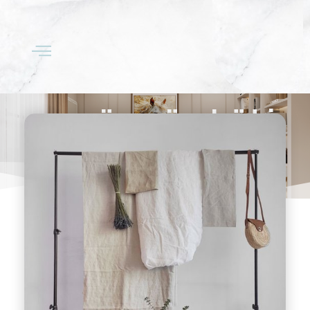
خلق استديو تصوير
منزلي مبتكر