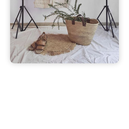
تصميم
استديو
منزلي :